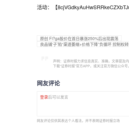
活动：【
8cjVGdkyAuHwSRRkeCZXbTJ
原创 Fi?g
a股价在首日暴涨250%后出现震荡
良品铺‘子’陷“渠道萎缩+价格下降”负循环 控制
声明：证券时报力求信息真实、准确，文章提及内
下载“证券时报”官方APP，或关注官方微信公众
网友评论
登录
后可以发言
网友评论仅供其表达个人看法，并不表明证券时报立场