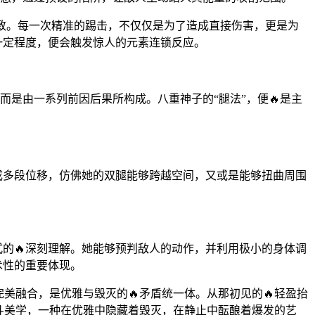
了极致。每一次精准的踢击，不仅仅是为了造成直接伤害，更是为
到一定程度，便会触发惊人的元素连锁反应。
，而是由一系列前因后果所构成。八重神子的“腿法”，便🔥是主
成多段位移，仿佛她的双腿能够跨越空间，又或是能够扭曲周围
。
式的🔥深刻理解。她能够预判敌人的动作，并利用极小的身体调
术性的重要体现。
美融合，是优雅与毁灭的🔥矛盾统一体。从那初见的🔥轻盈抬
斗美学，一种在优雅中隐藏着毁灭，在静止中酝酿着爆发的艺