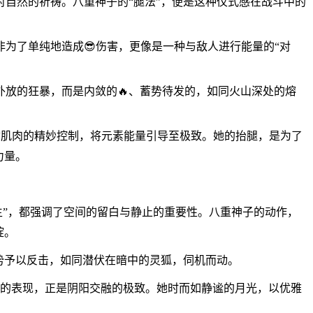
自然的祈祷。八重神子的“腿法”，便是这种仪式感在战斗中的
为了单纯地造成😎伤害，更像是一种与敌人进行能量的“对
外放的狂暴，而是内敛的🔥、蓄势待发的，如同火山深处的熔
寸肌肉的精妙控制，将元素能量引导至极致。她的抬腿，是为了
力量。
相生”，都强调了空间的留白与静止的重要性。八重神子的动作，
绽。
势予以反击，如同潜伏在暗中的灵狐，伺机而动。
斗中的表现，正是阴阳交融的极致。她时而如静谧的月光，以优雅