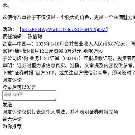
术。
这使得八重神子不仅仅是一个强大的角色，更是一个充满魅力
活动：【
hKszRFt4WyWwhC373uUSCFaHYXjb8Z
】
责任编辑： 陈信聪
合富—中国—：2025年1-10月合并营业收入人民币5.87亿元，同比
富智<康>集团9月12日斥资99.8万港元回购6万股
子公司虚‘构’业务！ST证通（002197）年报虚假记载，投资者
声明：证券时报力求信息真实、准确，文章提及内容仅供参考
下载“证券时报”官方APP，或关注官方微信公众号，即可随
网友评论
登录
后可以发言
发送
网友评论仅供其表达个人看法，并不表明证券时报立场
暂无评论
为你推荐