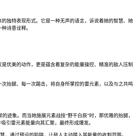
体的独特表现形式。它是一种无声的语言，诉说着她的智慧、她
一种诗意诠释。
仅是优美的动作，更是蕴含着复杂的能量操控、精准的敌人压制
一次抬腿、每一次踢击，将自身所掌控的雷元素，以及与之共鸣
的迹象。而当她施展元素战技“野干白辰”时，那优雅的抬腿，
并吸引雷元素能量向其汇聚，最终形成爆发。
的智慧，通过预设的陷阱，让敌人主动踏入其能量的收割范围。