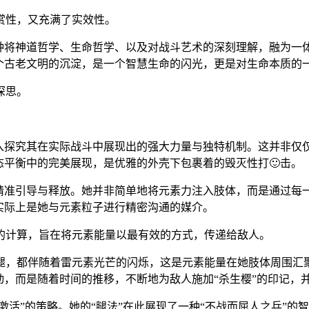
赏性，又充满了实效性。
一种将神道哲学、生命哲学、以及对战斗艺术的深刻理解，融为一
个古老文明的沉淀，是一个智慧生命的闪光，更是对生命本质的
深思。
深入探究其在实际战斗中展现出的强大力量与独特机制。这并非仅
态平衡中的完美展现，是优雅的外壳下包裹着的毁灭性打🙂击。
的精准引导与释放。她并非简单地将元素力注入肢体，而是通过每
实际上是她与元素粒子进行精密沟通的媒介。
的计算，旨在将元素能量以最有效的方式，传递给敌人。
腿，都伴随着雷元素光芒的闪烁，这是元素能量在她肢体周围汇聚
动，而是随着时间的推移，不断地为敌人施加“杀生樱”的印记，
“激活”的策略。她的“腿法”在此展现了一种“不战而屈人之兵”