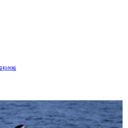
投
科创板