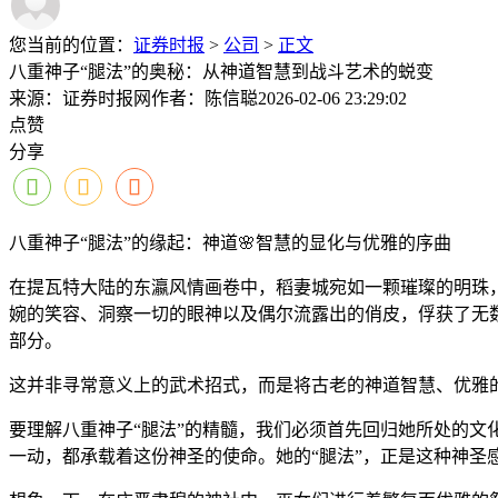
您当前的位置：
证券时报
>
公司
>
正文
八重神子“腿法”的奥秘：从神道智慧到战斗艺术的蜕变
来源：证券时报网
作者：陈信聪
2026-02-06 23:29:02
点赞
分享
八重神子“腿法”的缘起：神道🌸智慧的显化与优雅的序曲
在提瓦特大陆的东瀛风情画卷中，稻妻城宛如一颗璀璨的明珠
婉的笑容、洞察一切的眼神以及偶尔流露出的俏皮，俘获了无数
部分。
这并非寻常意义上的武术招式，而是将古老的神道智慧、优雅
要理解八重神子“腿法”的精髓，我们必须首先回归她所处的文
一动，都承载着这份神圣的使命。她的“腿法”，正是这种神圣