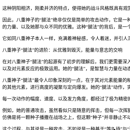
这种阴阳相济，刚柔并济的特点，使得她的战斗风格既具有观
因此，八重神子的“腿法”绝非仅仅是简单的攻击动作，它是
的力量、以及她那与众不同的优雅。这种“腿法”的背后，是一
它如同八重神子本人一样，充满着神秘感，令人着迷，并引人
八重神子“腿法”的进阶：从优雅到毁灭，能量与意志的交响
在对八重神子“腿法”的起源有了初步的理解后，我们更需要
以及对元素反应的极致运用。她的“腿法”，是智慧与力量在动
八重神子“腿法”最令人印象深刻的一点，在于其对元素能量
的其他元素，进行高度的凝聚与定向爆发。她的“腿法”动作，
每一次动作的幅度、速度、以及发力角度，都经过了极为精密
例如，她的普通攻击，虽然看似只是随意的挥击，但每一次挥
仿佛是将一颗种子播撒在战场之上，但这颗“种子”并非静止不
这个过程，与其说是一种攻击，不如说是一种基于“等📝待”与