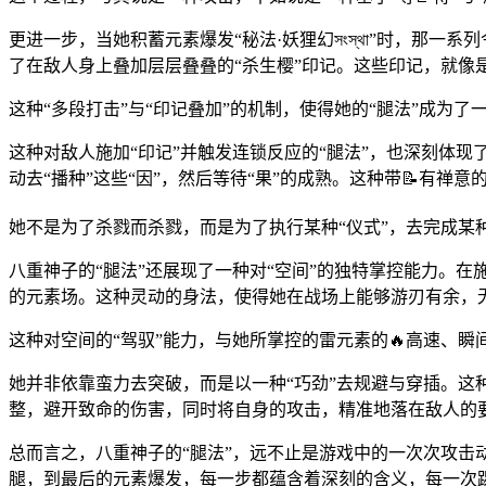
更进一步，当她积蓄元素爆发“秘法·妖狸幻সংস্থা”时，
了在敌人身上叠加层层叠叠的“杀生樱”印记。这些印记，就像
这种“多段打击”与“印记叠加”的机制，使得她的“腿法”成为
这种对敌人施加“印记”并触发连锁反应的“腿法”，也深刻体现
动去“播种”这些“因”，然后等待“果”的成熟。这种带📝有禅
她不是为了杀戮而杀戮，而是为了执行某种“仪式”，去完成某种
八重神子的“腿法”还展现了一种对“空间”的独特掌控能力。
的元素场。这种灵动的身法，使得她在战场上能够游刃有余，
这种对空间的“驾驭”能力，与她所掌控的雷元素的🔥高速、
她并非依靠蛮力去突破，而是以一种“巧劲”去规避与穿插。这
整，避开致命的伤害，同时将自身的攻击，精准地落在敌人的要
总而言之，八重神子的“腿法”，远不止是游戏中的一次次攻击
腿，到最后的元素爆发，每一步都蕴含着深刻的含义，每一次