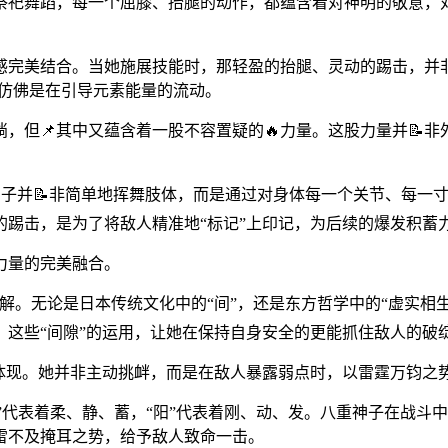
祭祀舞蹈，每一个屈膝、抬腿的动作，都蕴含着对神明的敬意，对
完美结合。当她施展技能时，那轻盈的抬腿、灵动的踢击，并非
又仿佛是在引导元素能量的流动。
，但📌其中又蕴含着一股不容置疑的🔥力量。这股力量并📝非
神子并📝非简单地挥舞肢体，而是通过对身体每一个关节、每一
踢击，是为了将敌人精准地“标记”上印记，为后续的爆发积蓄
力量的完美融合。
理解。无论是日本传统文化中的“间”，还是东方哲学中的“虚实
，这些“间隙”的运用，让她在保持自身安全的更能抓住敌人的破
的体现。她并非主动挑衅，而是在敌人暴露弱点时，以雷霆万钧之
阴”代表着柔、静、蓄，“阳”代表着刚、动、发。八重神子在战
迅雷不及掩耳之势，给予敌人致命一击。