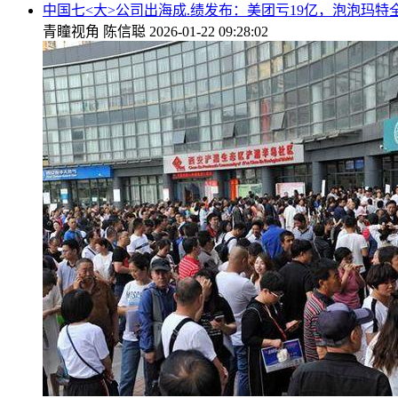
中国七<大>公司出海成.绩发布：美团亏19亿，泡泡玛特
青瞳视角
陈信聪
2026-01-22 09:28:02