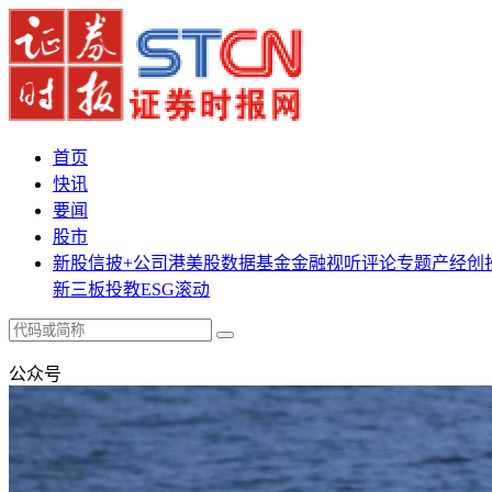
首页
快讯
要闻
股市
新股
信披+
公司
港美股
数据
基金
金融
视听
评论
专题
产经
创
新三板
投教
ESG
滚动
公众号