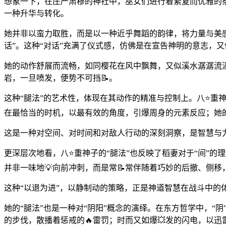
想象一下，在庄严肃穆的神社中，巫女们进行着繁复而优雅的
一种升华与转化。
她并非以蛮力取胜，而是以一种近乎舞蹈的韵律，将力量与美感
话”。这种“对话”充满了仪式感，仿佛是在宣告神明的意志，
她的动作舒展而流畅，如同樱花在风中飘舞，又似溪水潺潺流淌
岩，一旦喷发，便势不可挡📝。
这种“腿法”的艺术性，体现在其动作的精准与控制上。八⭐重
在最恰当的时机，以最有效的角度，引爆周身的元素反应；她的
这是一种对空间、对时间和对敌人行动的深刻洞察，是智慧与
更深层次地看，八⭐重神子的“腿法”也反映了稻妻对于“间”的
并非一味地💡向前冲刺，而是常📝常伴随着巧妙的后撤、侧移
这种“以退为进”，以静制动的策略，正是神道智慧在战斗中
她的“腿法”也是一种对“阴阳”概念的演绎。在东方哲学中，“
的步伐，散播着惩戒的🔥雷罚；时而又如爆💥发的闪电，以