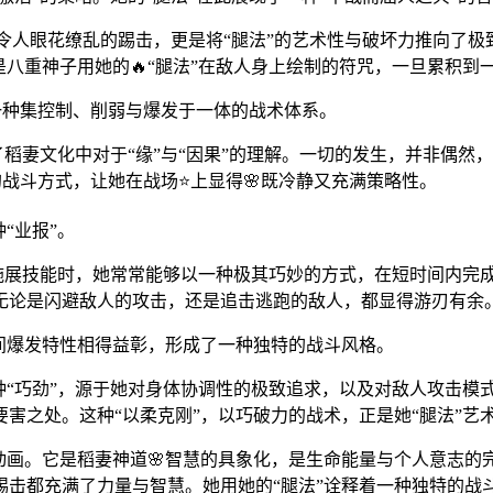
那一系列令人眼花缭乱的踢击，更是将“腿法”的艺术性与破坏力推向
是八重神子用她的🔥“腿法”在敌人身上绘制的符咒，一旦累积
了一种集控制、削弱与爆发于一体的战术体系。
了稻妻文化中对于“缘”与“因果”的理解。一切的发生，并非偶然
意的战斗方式，让她在战场⭐上显得🌸既冷静又充满策略性。
“业报”。
在施展技能时，她常常能够以一种极其巧妙的方式，在短时间内完
无论是闪避敌人的攻击，还是追击逃跑的敌人，都显得游刃有余
瞬间爆发特性相得益彰，形成了一种独特的战斗风格。
种“巧劲”，源于她对身体协调性的极致追求，以及对敌人攻击模
害之处。这种“以柔克刚”，以巧破力的战术，正是她“腿法”艺
动画。它是稻妻神道🌸智慧的具象化，是生命能量与个人意志的完
踢击都充满了力量与智慧。她用她的“腿法”诠释着一种独特的战